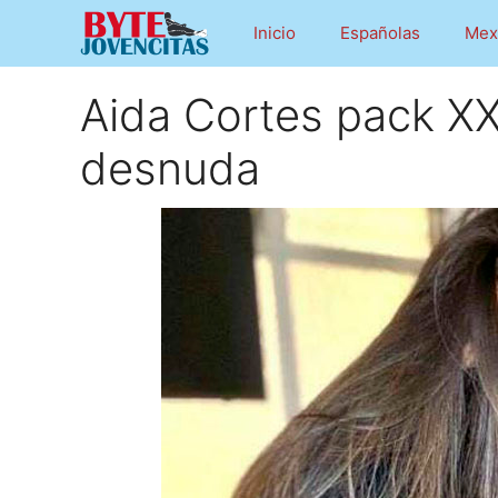
Saltar
Inicio
Españolas
Mex
al
contenido
Aida Cortes pack XX
desnuda