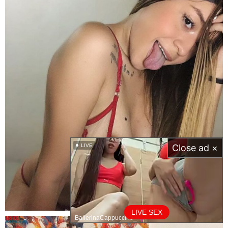
LIVE
Close ad ×
LIVE SEX
BallerinaCappuccino_