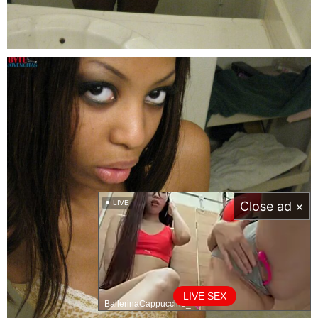
LIVE
Close ad ×
LIVE SEX
BallerinaCappuccino_