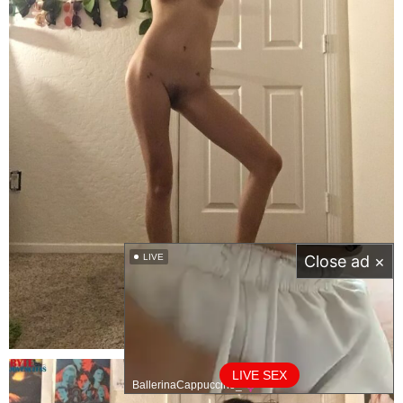
LIVE
Close ad ×
LIVE SEX
BallerinaCappuccino_